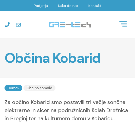
Podjetje
Kako do nas
Kontakt
Toggl
naviga
Občina Kobarid
Domov
Občina Kobarid
Za občino Kobarid smo postavili tri večje sončne
elektrarne in sicer na podružničnih šolah Drežnica
in Breginj ter na kulturnem domu v Kobaridu.