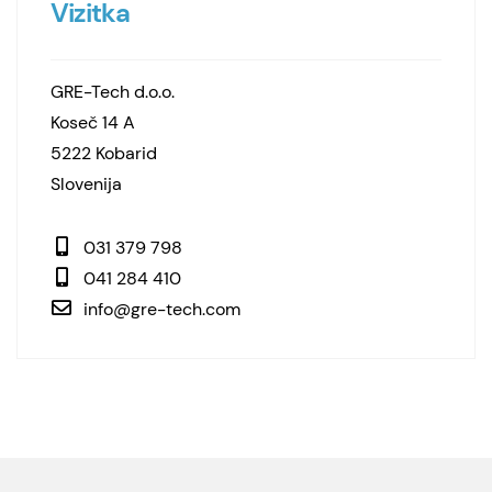
Vizitka
GRE-Tech d.o.o.
Koseč 14 A
5222 Kobarid
Slovenija
031 379 798
041 284 410
info@gre-tech.com