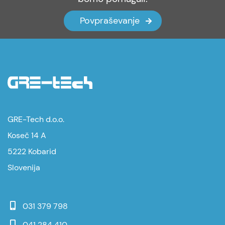
Povpraševanje
GRE-Tech d.o.o.
Koseč 14 A
5222 Kobarid
Slovenija
031 379 798
041 284 410