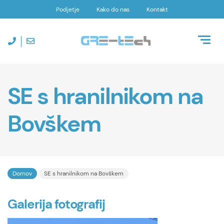
Podjetje
Kako do nas
Kontakt
Toggl
naviga
SE s hranilnikom na
Bovškem
Domov
SE s hranilnikom na Bovškem
Galerija fotografij