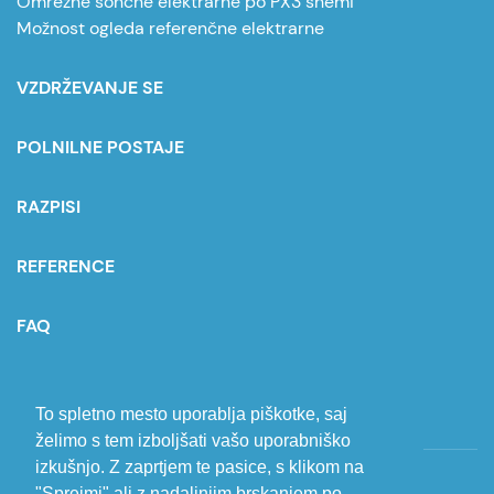
Omrežne sončne elektrarne po PX3 shemi
Možnost ogleda referenčne elektrarne
VZDRŽEVANJE SE
POLNILNE POSTAJE
RAZPISI
REFERENCE
FAQ
POVPRAŠEVANJE
To spletno mesto uporablja piškotke, saj
želimo s tem izboljšati vašo uporabniško
izkušnjo. Z zaprtjem te pasice, s klikom na
Varovanje osebnih podatkov
"Sprejmi" ali z nadaljnjim brskanjem po